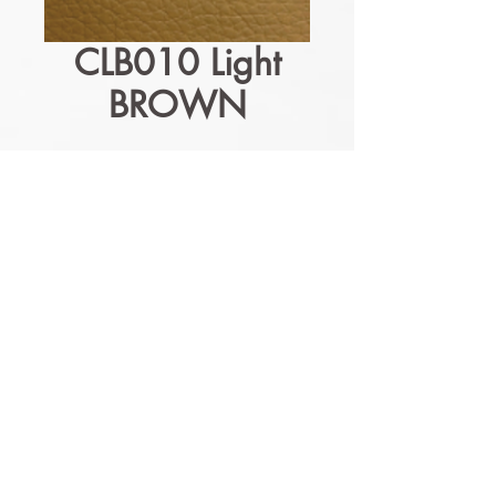
CLB010 Light
BROWN
GAMME SAME
1350mm x 5/10 ML
Détails techniques
Nos produits sont lessivables,
résistants à l'humidité et aux
moisissures.
Nos produits sont
conformables et ont les