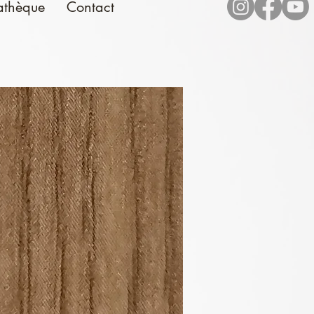
athèque
Contact