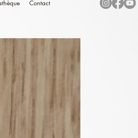
athèque
Contact