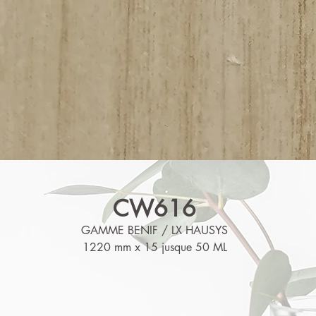
CW616
GAMME BENIF / LX HAUSYS
1220 mm x 15 jusque 50 ML