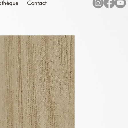
athèque
Contact