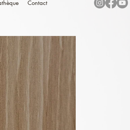
athèque
Contact