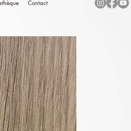
athèque
Contact