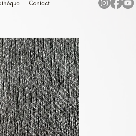
athèque
Contact