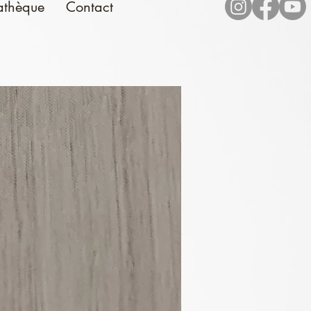
athèque
Contact