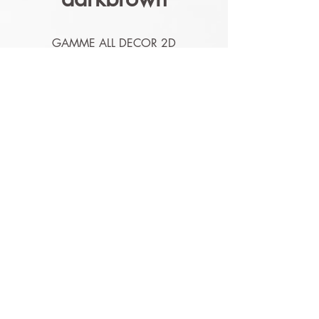
GAMME ALL DECOR 2D
ECOLOGIQUE SANS PVC
1370 mm x 5/10/15 ML
Détails techniques
Nos produits sont lessivables,
résistants à l'humidité et aux
moisissures.
Nos produits sont
conformables et ont les
garanties Euroclasse (feu) et
environnementales
Durabilité