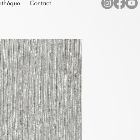
athèque
Contact