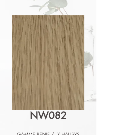
NW082
GAMME BENIF / LX HAUSYS