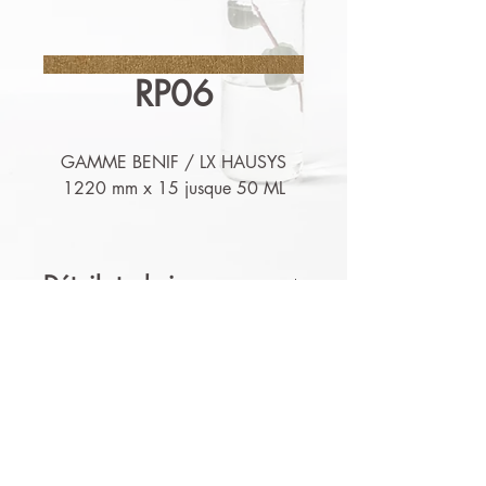
RP06
GAMME BENIF / LX HAUSYS
1220 mm x 15 jusque 50 ML
Détails techniques
Nos produits sont lessivables,
résistants à l'humidité et aux
moisissures.
Nos produits sont
conformables et ont les
garanties Euroclasse (feu) et