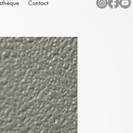
athèque
Contact