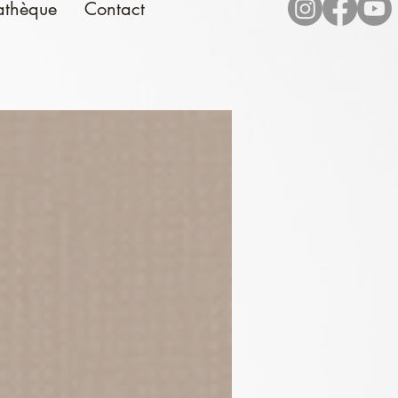
athèque
Contact